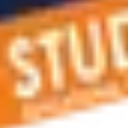
r planlama, vize ve oturum kartı hizmetleri, konaklama hizmetle
siniz. Bize telefonla ulaşabilir veya e-posta gönderebilirsiniz.