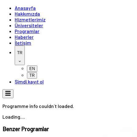
Anasayfa
Hakkımızda
Hizmetlerimiz
Üniversiteler
Programlar
Haberler
İletişim
TR
EN
TR
Şimdi kayıt ol
Programme info couldn`t loaded.
Loading....
Benzer Programlar