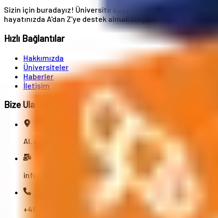
Sizin için buradayız! Üniversite başvuruları, eğitim ve kariye
hayatınızda A'dan Z'ye destek almak istiyorsanız doğru adreste
Hızlı Bağlantılar
Hakkımızda
Üniversiteler
Haberler
İletişim
Bize Ulaşın
Al. Jerozolimskie 91, 02-001 Varşova
info@polandstudy.com
+48 791 055 745