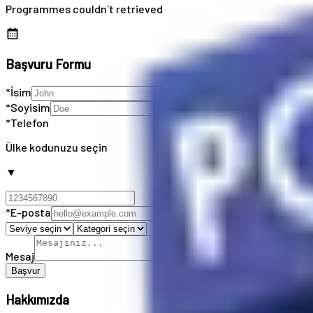
Programmes couldn`t retrieved
Başvuru Formu
*İsim
*Soyisim
*Telefon
Ülke kodunuzu seçin
▼
*E-posta
Mesaj
Başvur
Hakkımızda