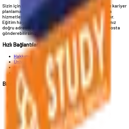
Sizin için buradayız! Üniversite başvuruları, eğitim ve kariyer
planlama, vize ve oturum kartı hizmetleri, konaklama
hizmetleri ve daha birçok hizmet uzmanlık alanımızdır.
Eğitim hayatınızda A'dan Z'ye destek almak istiyorsanız
doğru adrestesiniz. Bize telefonla ulaşabilir veya e-posta
gönderebilirsiniz.
Hızlı Bağlantılar
Hakkımızda
Üniversiteler
Haberler
İletişim
Bize Ulaşın
Al. Jerozolimskie 91, 02-001 Varşova
info@polandstudy.com