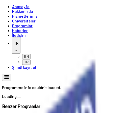
Anasayfa
Hakkımızda
Hizmetlerimiz
Üniversiteler
Programlar
Haberler
İletişim
TR
EN
TR
Şimdi kayıt ol
Programme info couldn`t loaded.
Loading....
Benzer Programlar