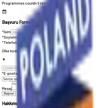
Programmes couldn`t retrieved
Başvuru Formu
*İsim
*Soyisim
*Telefon
Ülke kodunuzu seçin
▼
*E-posta
Mesaj
Başvur
Hakkımızda