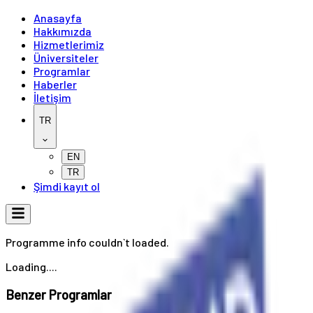
Anasayfa
Hakkımızda
Hizmetlerimiz
Üniversiteler
Programlar
Haberler
İletişim
TR
EN
TR
Şimdi kayıt ol
Programme info couldn`t loaded.
Loading....
Benzer Programlar