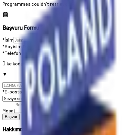
Programmes couldn`t retrieved
Başvuru Formu
*İsim
*Soyisim
*Telefon
Ülke kodunuzu seçin
▼
*E-posta
Mesaj
Başvur
Hakkımızda