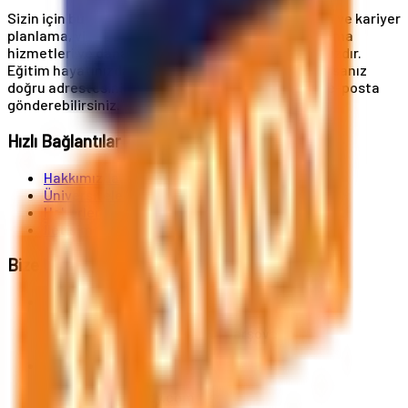
Sizin için buradayız! Üniversite başvuruları, eğitim ve kariyer
planlama, vize ve oturum kartı hizmetleri, konaklama
hizmetleri ve daha birçok hizmet uzmanlık alanımızdır.
Eğitim hayatınızda A'dan Z'ye destek almak istiyorsanız
doğru adrestesiniz. Bize telefonla ulaşabilir veya e-posta
gönderebilirsiniz.
Hızlı Bağlantılar
Hakkımızda
Üniversiteler
Haberler
İletişim
Bize Ulaşın
Al. Jerozolimskie 91, 02-001 Varşova
info@polandstudy.com